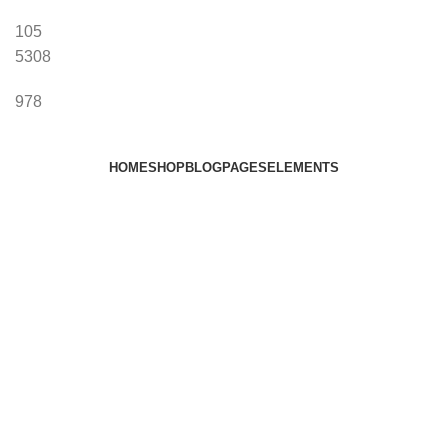
105
5308
978
HOME
SHOP
BLOG
PAGES
ELEMENTS
Based on
WoodMart
theme
2024
WooCommerce
Themes
.
Entdecken Sie die Kraft der Kunst – Für ein Zuhause voller
Ausdruck und Emotion
Shop