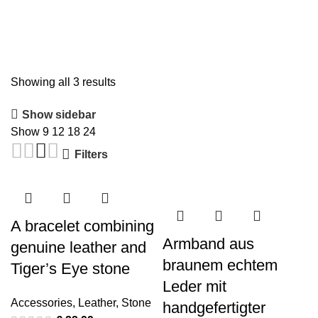
0
Leather
Showing all 3 results
Show sidebar
Show
9
12
18
24
Filters
A bracelet combining
Armband aus
genuine leather and
braunem echtem
Tiger’s Eye stone
Leder mit
Accessories
,
Leather
,
Stone
handgefertigter